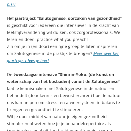
hier!
Het
jaartraject “Salutogenese, oorzaken van gezondheid”
is geschikt voor iedereen die intensiever in de kracht van
leefstijlverandering wil duiken, ook zorgprofessionals. We
leren én doen: practice what you preach!
Zin om je in (en door) een fijne groep te laten inspireren
om Salutogenese in de praktijk te brengen?
Meer over het
jaartraject lees je hier!
De
tweedaagse intensive “Shinrin-Yoku, (de kunst en
wetenschap van het bosbaden) vanuit de Salutogenese”
laat je kennismaken met Salutogenese in de natuur en
behandelt (door kennis én bewust ervaren) hoe de natuur
ons kan helpen om stress- en afweersysteem in balans te
brengen en gezondheid te stimuleren.
Wil je door middel van natuur je eigen gezondheid
stimuleren of weten hoe je je behandelrepertoire als
(zorg)professional uit kan breiden met kennis over de