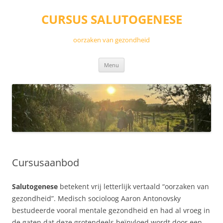
Ga
naar
CURSUS SALUTOGENESE
de
inhoud
oorzaken van gezondheid
Menu
Cursusaanbod
Salutogenese
betekent vrij letterlijk vertaald “oorzaken van
gezondheid”. Medisch socioloog Aaron Antonovsky
bestudeerde vooral mentale gezondheid en had al vroeg in
de gaten dat deze grotendeels beïnvloed wordt door een