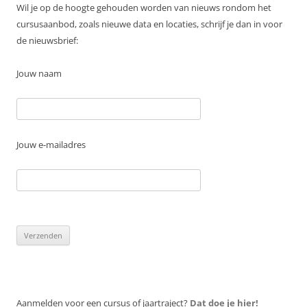
Wil je op de hoogte gehouden worden van nieuws rondom het
cursusaanbod, zoals nieuwe data en locaties, schrijf je dan in voor
de nieuwsbrief:
Jouw naam
Jouw e-mailadres
G
e
l
i
e
v
Aanmelden voor een cursus of jaartraject?
Dat doe je hier!